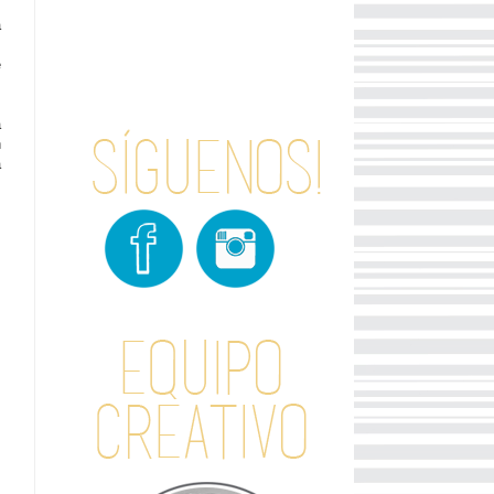
a
s
e
a
n
a