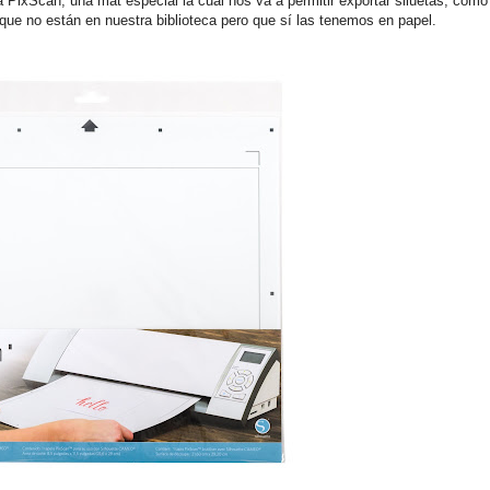
PixScan, una mat especial la cual nos va a permitir exportar siluetas, como
 que no están en nuestra biblioteca pero que sí las tenemos en papel.