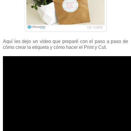
Aquí les dejo un video que preparé con el paso a paso de
cómo crear la etiqueta y cómo hacer el Print y Cut.